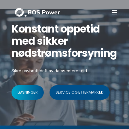
Konstant oppetid
med sikker
nødstrømsforsyning
Sikre uavbrutt drift av datasenteret ditt.
LØSNINGER
SERVICE OG ETTERMARKED